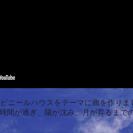
うビニールハウスをテーマに曲を作りま
時間が過ぎ、陽が沈み、月が昇るまで
。