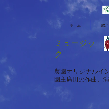
ホーム
紹介
​ミュージッ
ク
​農園オリジナルイ
​園主廣田の作曲、